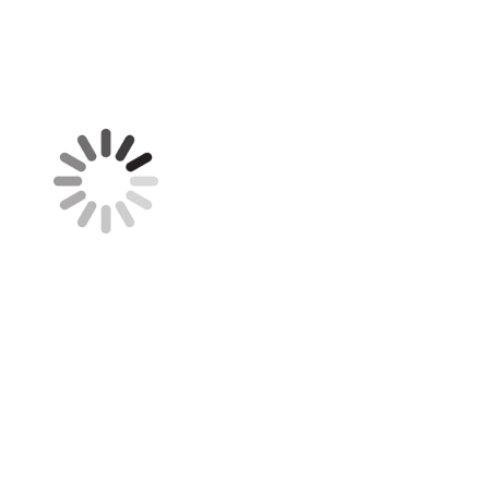
yvanhuizen@gmail.com
Telf. 0518419358
mob. 0683717790