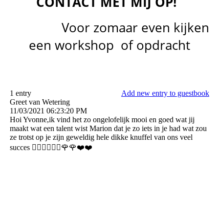
CONTACT MET MIJ OP!
Voor zomaar even kijken
een workshop of opdracht
1 entry
Add new entry to guestbook
Greet van Wetering
11/03/2021
06:23:20 PM
Hoi Yvonne,ik vind het zo ongelofelijk mooi en goed wat jij
maakt wat een talent wist Marion dat je zo iets in je had wat zou
ze trotst op je zijn geweldig hele dikke knuffel van ons veel
succes 👩‍❤️‍👨👩‍❤️‍👨🌹🌹❤️❤️
Meekmawei 7
9074TJ Hallum