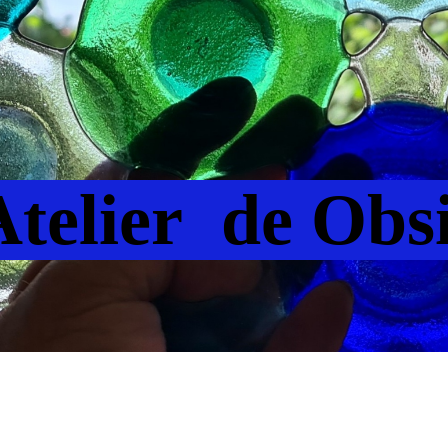
telier
de Obs